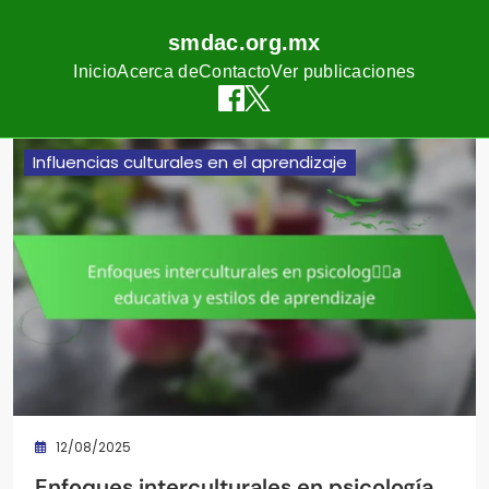
smdac.org.mx
Inicio
Acerca de
Contacto
Ver publicaciones
Skip
Influencias culturales en el aprendizaje
to
content
12/08/2025
Enfoques interculturales en psicología