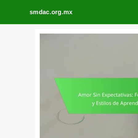
smdac.org.mx
Skip
to
content