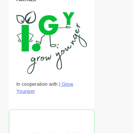
In cooperation with
I Grow
Younger
También te puede gustar