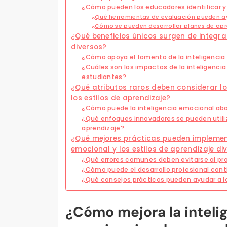
¿Cómo pueden los educadores identificar y
¿Qué herramientas de evaluación pueden ay
¿Cómo se pueden desarrollar planes de apr
¿Qué beneficios únicos surgen de integrar
diversos?
¿Cómo apoya el fomento de la inteligencia 
¿Cuáles son los impactos de la inteligencia
estudiantes?
¿Qué atributos raros deben considerar lo
los estilos de aprendizaje?
¿Cómo puede la inteligencia emocional abo
¿Qué enfoques innovadores se pueden utiliza
aprendizaje?
¿Qué mejores prácticas pueden implement
emocional y los estilos de aprendizaje di
¿Qué errores comunes deben evitarse al pr
¿Cómo puede el desarrollo profesional cont
¿Qué consejos prácticos pueden ayudar a l
¿Cómo mejora la inteli