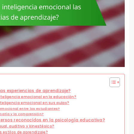
as experiencias de aprendizaje?
nteligencia emocional en la educación?
teligencia emocional en sus aulas?
emocional entre los estudiantes?
atía y la comprensión?
iversos reconocidos en la psicología educativa?
sual, auditivo y kinestésico?
s estilos de aprendizaje?