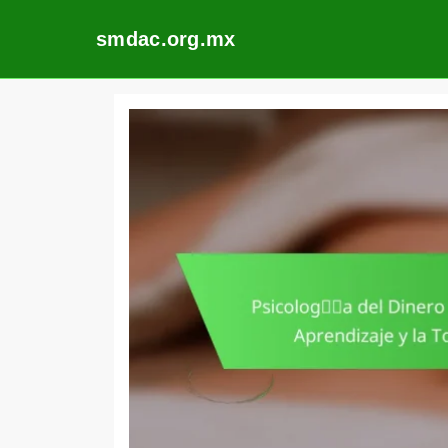
smdac.org.mx
Skip
to
content