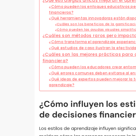
¿Qué estrategias únicas mejoran el apren
¿Cómo pueden los enfoques educativos per
financieros?
¿Qué herramientas innovadoras están dispon
¿Cuáles son los beneficios de la gamificaci
¿Cómo pueden las ayudas visuales simplifi
¿Cuáles son métodos raros pero impactan
¿Cómo transforma el aprendizaje experienci
¿Qué estudios de caso ilustran la efectiv
¿Cuáles son las mejores prácticas para a
financiera?
¿Cómo pueden los educadores crear entorno
¿Qué errores comunes deben evitarse al en
¿Qué ideas de expertos pueden mejorar la t
aprendizaje?
¿Cómo influyen los esti
de decisiones financie
Los estilos de aprendizaje influyen signifi