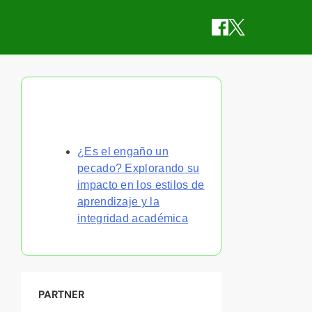
Descubrir una publicación
aleatoria
¿Es el engaño un
pecado? Explorando su
impacto en los estilos de
aprendizaje y la
integridad académica
PARTNER