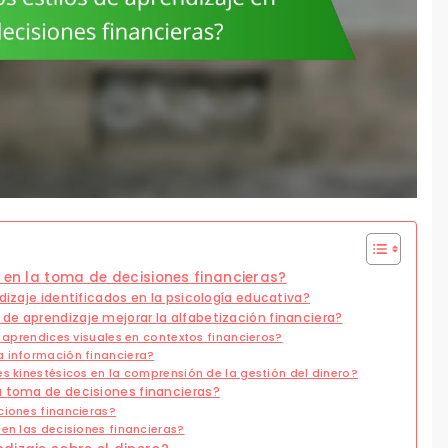
e en la toma de decisiones financieras?
dizaje identificados en la psicología educativa?
de aprendizaje mejorar la alfabetización financiera?
s aprendices visuales en contextos financieros?
a información financiera?
s kinestésicos en la comprensión de la gestión del dinero?
a toma de decisiones financieras?
ciones financieras?
en las decisiones financieras?