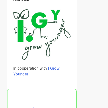
In cooperation with
I Grow
Younger
También te puede gustar