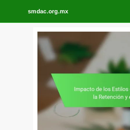
smdac.org.mx
Skip
to
content