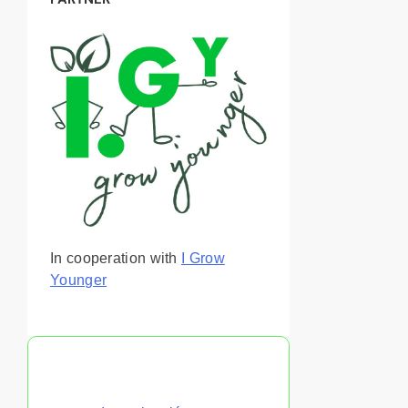
In cooperation with
I Grow
Younger
También te puede gustar