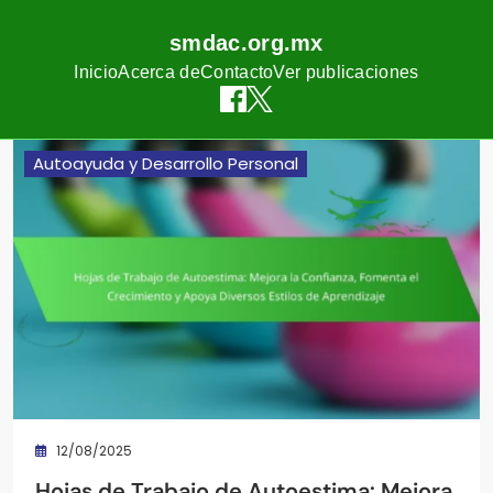
smdac.org.mx
Inicio
Acerca de
Contacto
Ver publicaciones
Skip
Autoayuda y Desarrollo Personal
to
content
12/08/2025
Hojas de Trabajo de Autoestima: Mejora