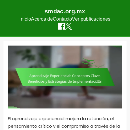
smdac.org.mx
Inicio
Acerca de
Contacto
Ver publicaciones
Skip
to
content
El aprendizaje experiencial mejora la retención, el
pensamiento crítico y el compromiso a través de la