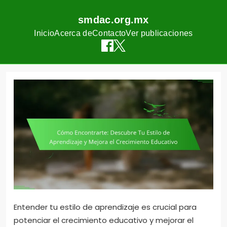
smdac.org.mx
Inicio
Acerca de
Contacto
Ver publicaciones
Skip
to
content
Entender tu estilo de aprendizaje es crucial para
potenciar el crecimiento educativo y mejorar el